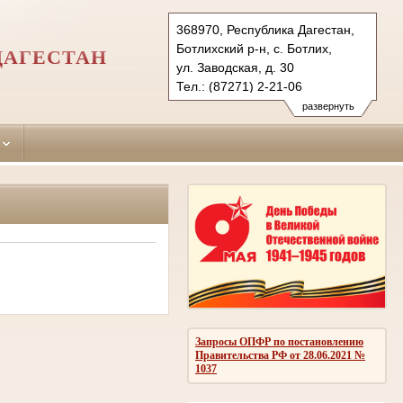
368970, Республика Дагестан,
Ботлихский р-н, с. Ботлих,
ДАГЕСТАН
ул. Заводская, д. 30
Тел.: (87271) 2-21-06
botlihskiy.dag@sudrf.ru
развернуть
Запросы ОПФР по постановлению
Правительства РФ от 28.06.2021 №
1037